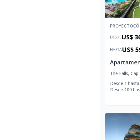
PROYECTO
CÓ
US$ 3
DESDE
US$ 5
HASTA
The Falls
,
Cap
Desde
1
hasta
Desde
100
has