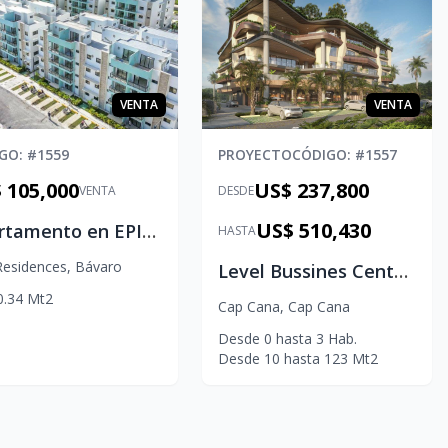
VENTA
VENTA
IGO
: #
1559
PROYECTO
CÓDIGO
: #
1557
 105,000
US$ 237,800
VENTA
DESDE
US$ 510,430
Apartamento en EPIC Sun Residences | 1 Hab + Amenidades
HASTA
Residences
,
Bávaro
Level Bussines Center: en Cap Cana, locales comerciales
0.34
Mt2
Cap Cana
,
Cap Cana
Desde
0
hasta
3
Hab.
Desde
10
hasta
123
Mt2