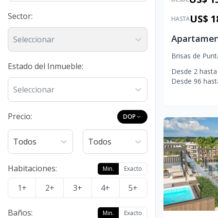
Sector
:
US$ 1
HASTA
Seleccionar
Brisas de Pun
Estado del Inmueble
:
Desde
2
hasta
Desde
96
hast
Seleccionar
Precio:
DOP
Todos
Todos
Habitaciones
:
Min.
Exacto
1+
2+
3+
4+
5+
Baños
:
Min.
Exacto