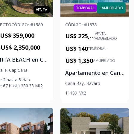
x
TEMPORAL
AMUEBLADO
VENTA
YECTO
CÓDIGO
: #
1589
CÓDIGO
: #
1578
VENTA
US$ 359,000
US$ 225,000
AMUEBLADO
US$ 2,350,000
US$ 140
A
TEMPORAL
BONITA BEACH en Cap Cana
US$ 1,350
AMUEBLADO
alls
,
Cap Cana
Apartamento en Cana Pearl – Cana Bay, Punta Cana
e
2
hasta
5
Hab.
Cana Bay
,
Bávaro
e
67
hasta
380.38
Mt2
1
1
1
89
Mt2