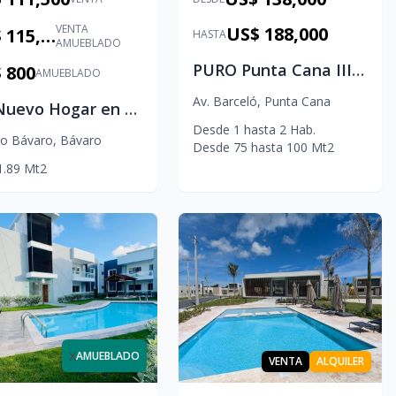
VENTA
US$ 188,000
US$ 115,000
HASTA
AMUEBLADO
PURO Punta Cana III | Apartamentos en Venta en Brisas II
 800
AMUEBLADO
Av. Barceló
,
Punta Cana
Tu Nuevo Hogar en Punta Cana | Apartamento Amueblado en Crisfer Punta Cana
Desde
1
hasta
2
Hab.
lo Bávaro
,
Bávaro
Desde
75
hasta
100
Mt2
1.89
Mt2
x
AMUEBLADO
VENTA
ALQUILER