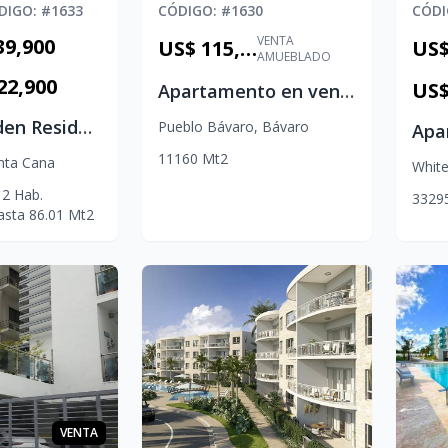
DIGO
: #
1633
CÓDIGO
: #
1630
CÓD
VENTA
39,900
US$ 115,000
AMUEBLADO
22,900
US$
Apartamento en venta en Jardines III – Estreno en el Corazón de Punta Cana
Green Garden Residences IV | Villas y Apartamentos en Vistacana
Pueblo Bávaro
,
Bávaro
1
1
1
60
Mt2
nta Cana
Whit
2
Hab.
3
3
2
9
asta
86.01
Mt2
VENTA