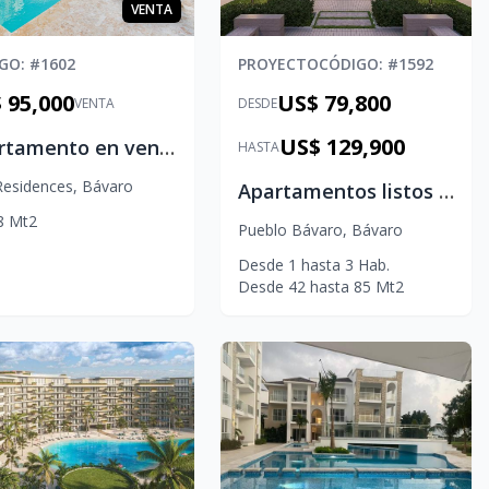
VENTA
IGO
: #
1602
PROYECTO
CÓDIGO
: #
1592
 95,000
US$ 79,800
VENTA
DESDE
US$ 129,900
Apartamento en venta en EPIC Punta Cana
HASTA
Residences
,
Bávaro
Apartamentos listos para entregar en Punta Cana – Jardines III Residencial
8
Mt2
Pueblo Bávaro
,
Bávaro
Desde
1
hasta
3
Hab.
Desde
42
hasta
85
Mt2