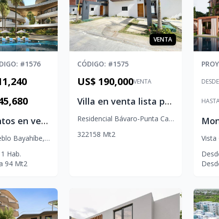
VENTA
DIGO
: #
1576
CÓDIGO
: #
1575
PRO
11,240
US$ 190,000
VENTA
DESDE
45,680
Villa en venta lista para entregar en Bávaro, Punta Cana
HAST
Residencial Bávaro-Punta Cana
,
Bávaro
Apartamentos en venta en Bayahíbe – Le Nid desde US$114,000
3
2
2
158
Mt2
eblo Bayahíbe
,
San Rafael Del Yuma
Vista
1
Hab.
Desd
a
94
Mt2
Desd