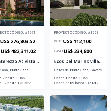
YECTO
CÓDIGO
: #
1571
PROYECTO
CÓDIGO
: #
1569
US$ 276,803.52
US$ 112,100
DESDE
US$ 482,311.02
US$ 234,800
A
HASTA
Monterezzo At Vistacana
Ecos Del Mar III: villas en Punta Cana
 Cana
,
Punta Cana
Brisas de Punta Cana
,
Bávaro
e
2
hasta
3
Hab.
Desde
1
hasta
3
Hab.
e
82
hasta
128
Mt2
Desde
56.05
hasta
132
Mt2