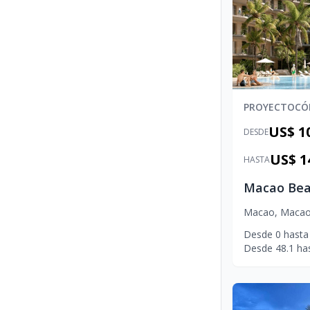
PROYECTO
CÓ
US$ 1
DESDE
US$ 1
HASTA
Macao
,
Maca
Desde
0
hasta
Desde
48.1
ha