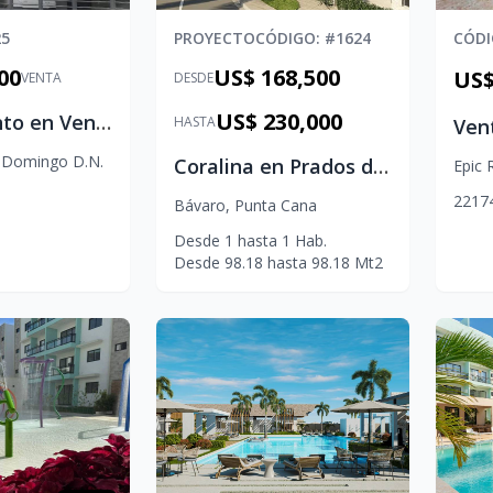
25
PROYECTO
CÓDIGO
: #
1624
CÓD
00
US$ 168,500
VENTA
DESDE
US$ 230,000
Apartamento en Venta Piantini | 250 m² | 1 Apartamento por Piso
HASTA
 Domingo D.N.
Coralina en Prados de Punta Cana | Apartamentos con CONFOTUR
Epic 
2
2
1
7
Bávaro
,
Punta Cana
Desde
1
hasta
1
Hab.
Desde
98.18
hasta
98.18
Mt2