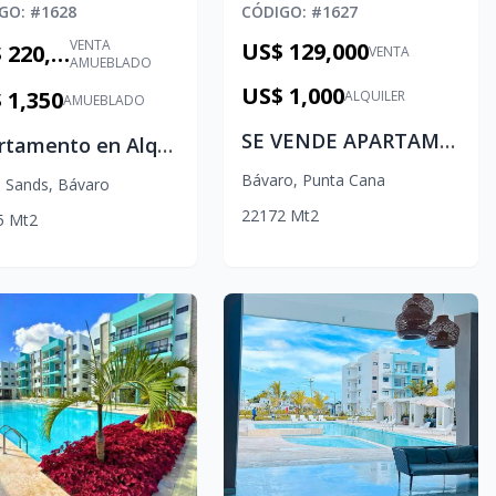
IGO
: #
1628
CÓDIGO
: #
1627
VENTA
US$ 129,000
US$ 220,000
VENTA
AMUEBLADO
US$ 1,000
 1,350
ALQUILER
AMUEBLADO
SE VENDE APARTAMENTO ATABEY II
Apartamento en Alquiler en White Sand Punta Cana | 3 Habitaciones con Piscina Privada
Bávaro
,
Punta Cana
e Sands
,
Bávaro
2
2
1
72
Mt2
5
Mt2