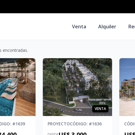
Venta
Alquiler
Re
s encontradas.
VENTA
DIGO
: #
1639
PROYECTO
CÓDIGO
: #
1636
CÓD
34,400
US$ 3,000
US$
DESDE