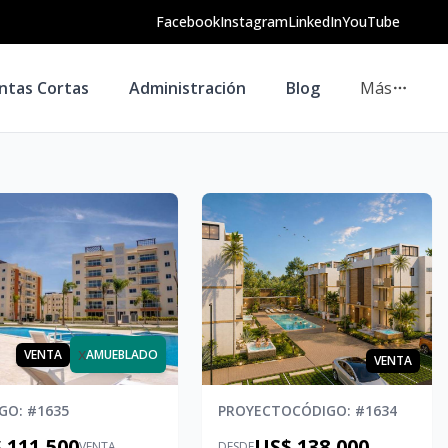
Facebook
Instagram
LinkedIn
YouTube
ntas Cortas
Administración
Blog
Más
x
VENTA
AMUEBLADO
VENTA
IGO
: #
1635
PROYECTO
CÓDIGO
: #
1634
 111,500
US$ 138,000
VENTA
DESDE