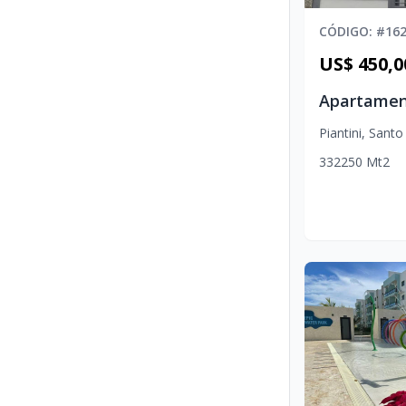
CÓDIGO
: #
16
US$ 450,0
Piantini
,
Santo
3
3
2
250
Mt2