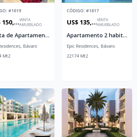
IGO
: #
1619
CÓDIGO
: #
1617
VENTA
VENTA
US$ 150,000
US$ 135,000
AMUEBLADO
AMUEBLADO
Venta de Apartamento amueblado en EPIC RESIDENCES Punta Cana
Apartamento 2 habitaciones amueblado en Epic Punta Cana
Residences
,
Bávaro
Epic Residences
,
Bávaro
4
Mt2
2
2
1
74
Mt2