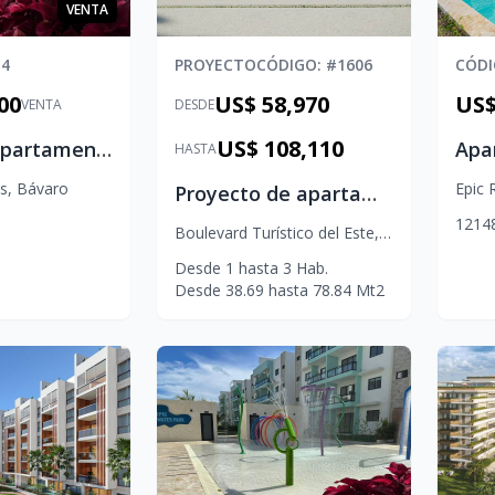
VENTA
14
PROYECTO
CÓDIGO
: #
1606
CÓD
00
US$ 58,970
US$
VENTA
DESDE
US$ 108,110
Venta de Apartamento en Punta Cana | 2 Habitaciones en Epic Sun Residences
HASTA
es
,
Bávaro
Epic 
Proyecto de apartamentos en venta en plano Punta Cana Los Robles
1
2
1
4
Boulevard Turístico del Este
,
Bávaro
Desde
1
hasta
3
Hab.
Desde
38.69
hasta
78.84
Mt2