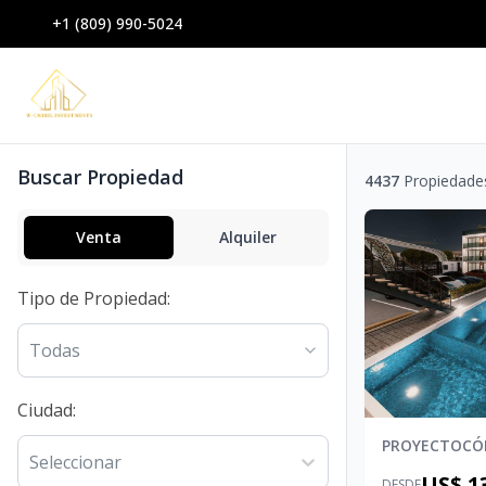
+1 (809) 990-5024
Buscar Propiedad
4437
Propiedade
Venta
Alquiler
Tipo de Propiedad
:
Todas
Ciudad
:
PROYECTO
CÓ
Seleccionar
US$ 1
DESDE