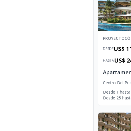
PROYECTO
CÓ
US$ 1
DESDE
US$ 2
HASTA
Centro Del Pu
Desde
1
hasta
Desde
25
hast