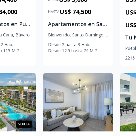
84,000
US$ 74,500
HASTA
Apartamentos en Punta Cana | Proyecto exclusivo en Brisas de Punta Cana
Apartamentos en Santo Domingo Oeste: Proyecto residencial moderno
US$
ta Cana
,
Bávaro
Bienvenido
,
Santo Domingo Oeste
2
Hab.
Desde
2
hasta
3
Hab.
Pueb
a
115
Mt2
Desde
12.5
hasta
74
Mt2
2
2
1
6
VENTA