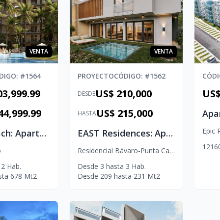
VENTA
VENTA
DIGO
: #
1564
PROYECTO
CÓDIGO
: #
1562
CÓD
03,999.99
US$ 210,000
US$
DESDE
44,999.99
US$ 215,000
HASTA
Epic 
Macao Beach: Apartamentos en Macao, Punta Cana
EAST Residences: Apartamentos en venta
1
2
1
6
o
Residencial Bávaro-Punta Cana
,
Veron
2
Hab.
Desde
3
hasta
3
Hab.
sta
678
Mt2
Desde
209
hasta
231
Mt2