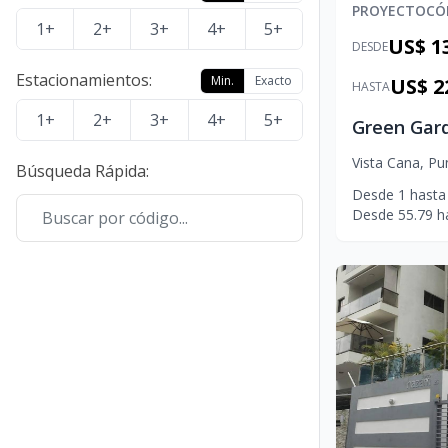
PROYECTO
CÓ
1+
2+
3+
4+
5+
US$ 1
DESDE
Estacionamientos
:
Min.
Exacto
US$ 2
HASTA
1+
2+
3+
4+
5+
Vista Cana
,
Pu
Búsqueda Rápida
:
Desde
1
hasta
Desde
55.79
h