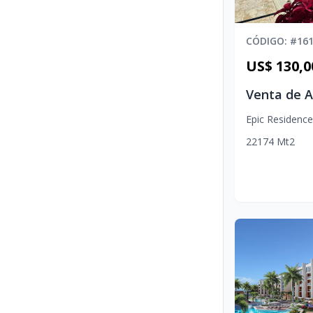
CÓDIGO
: #
16
US$ 130,0
Epic Residenc
2
2
1
74
Mt2