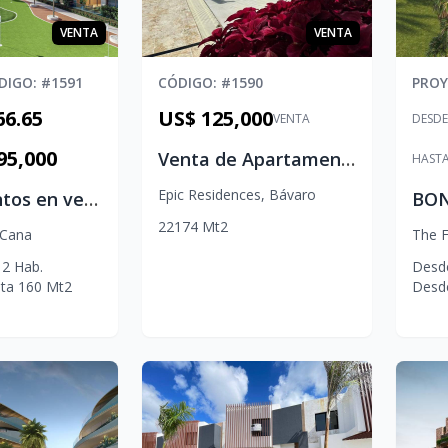
VENTA
VENTA
DIGO
: #
1591
CÓDIGO
: #
1590
PRO
66.65
US$ 125,000
VENTA
DESDE
95,000
Venta de Apartamento en Punta Cana | 2 Habitaciones en Epic Sun Residences
HAST
Epic Residences
,
Bávaro
Apartamentos en venta en Cap Cana | Vista Golf Residences Punta Cana
2
2
1
74
Mt2
 Cana
The F
2
Hab.
Desd
ta
160
Mt2
Desd