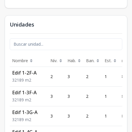
Unidades
Nombre
Niv.
Hab.
Ban.
Est.
m²
Edif 1-2F-A
2
3
2
1
89
3
2
1
89
m2
Edif 1-3F-A
3
3
2
1
89
3
2
1
89
m2
Edif 1-3G-A
3
3
2
1
89
3
2
1
89
m2
Edif 1-4G-A