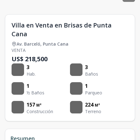
Villa en Venta en Brisas de Punta
Cana
Av. Barceló
,
Punta Cana
VENTA
US$ 218,500
3
3
Hab.
Baños
1
1
½ Baños
Parqueo
157
224
M²
M²
Construcción
Terreno
Resumen