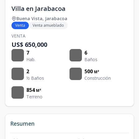
Villa en Jarabacoa
Buena Vista
,
Jarabacoa
Venta
Venta amueblado
VENTA
US$ 650,000
7
6
Hab.
Baños
2
500
M²
½ Baños
Construcción
854
M²
Terreno
Resumen