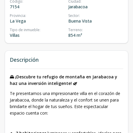
Código
:
Ciudad
:
7154
Jarabacoa
Provincia
:
Sector
:
La Vega
Buena Vista
Tipo de inmueble
:
Terreno
:
Villas
854 m²
Descripción
🌄 ¡Descubre tu refugio de montaña en Jarabacoa y
haz una inversión inteligente! 🌿
Te presentamos una impresionante villa en el corazón de
Jarabacoa, donde la naturaleza y el confort se unen para
brindarte el hogar de tus sueños. Este espectacular
espacio cuenta con: