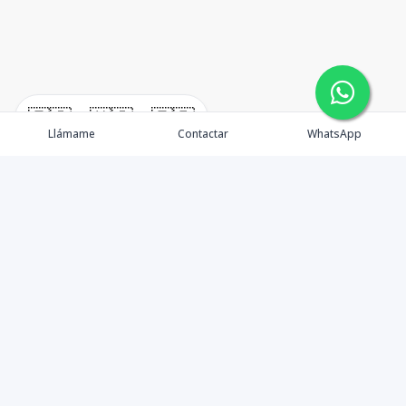
🇪🇸
🇺🇸
🇫🇷
Llámame
Contactar
WhatsApp
En W•Carril Investments Group, nos comprometemos a
asegurar que su inversión inmobiliaria sea lo más
segura y beneficiosa posible. Como asesores,
minimizamos riesgos y brindamos orientación