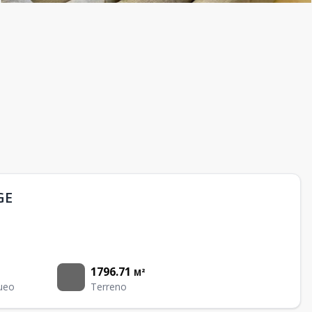
GE
1796.71
M²
ueo
Terreno