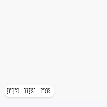
🇪🇸
🇺🇸
🇫🇷