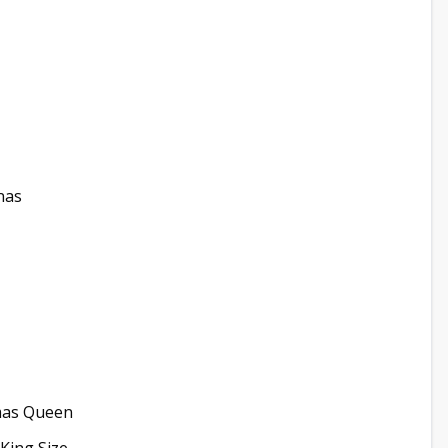
nas
amas Queen