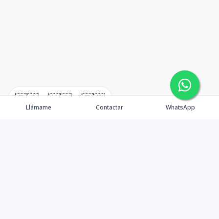
🇪🇸
🇺🇸
🇫🇷
Llámame
Contactar
WhatsApp
En W•Carril Investments Group, nos comprometemos a