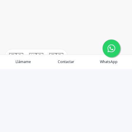
🇪🇸
🇺🇸
🇫🇷
Llámame
Contactar
WhatsApp
En W•Carril Investments Group, nos comprometemos a