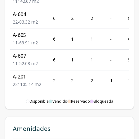
1
1
1
42.67
m2
A-604
6
2
2
-
83.32
2
2
-
83.32
m2
A-605
6
1
1
-
69.91
1
1
-
69.91
m2
A-607
6
1
1
-
52.08
1
1
-
52.08
m2
A-201
2
2
2
1
105.
2
2
1
105.14
m2
Disponible
Vendido
Reservado
Bloqueada
Amenidades