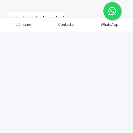
🇪🇸
🇺🇸
🇫🇷
Llámame
Contactar
WhatsApp
En W•Carril Investments Group, nos comprometemos a
asegurar que su inversión inmobiliaria sea lo más
segura y beneficiosa posible. Como asesores,
minimizamos riesgos y brindamos orientación
detallada para que comprenda completamente cada
aspecto y tome decisiones informadas. Reconocemos la