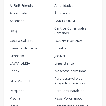
AirBnB Friendly
Amenidades
Amueblado
Área social
Ascensor
BAR LOUNGE
Centros Comerciales
BBQ
Cercanos
Cocina Caliente
DUCHA NORDICA
Elevador de carga
Estudio
Gimnasio
Jacuzzi
LAVANDERIA
Línea Blanca
Lobby
Mascotas permitidas
Para desarrollo de
MINIMARKET
Proyectos Turísticos
Parqueos
Parqueos Paralelos
Piscina
Pisos Porcelanato
Playa
Primera linea de playa