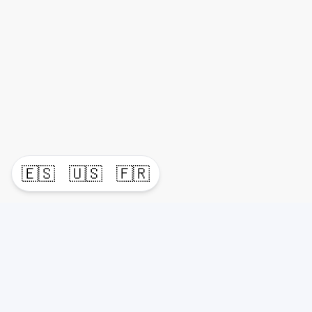
🇪🇸
🇺🇸
🇫🇷