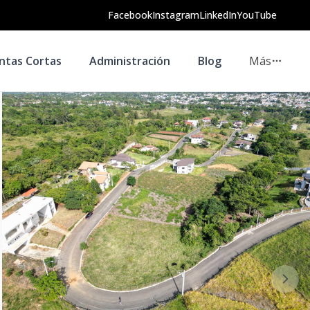
Facebook
Instagram
LinkedIn
YouTube
ntas Cortas
Administración
Blog
Más