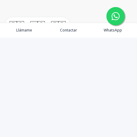
🇪🇸
🇺🇸
🇫🇷
Llámame
Contactar
WhatsApp
En W•Carril Investments Group, nos comprometemos a
asegurar que su inversión inmobiliaria sea lo más
segura y beneficiosa posible. Como asesores,
minimizamos riesgos y brindamos orientación
detallada para que comprenda completamente cada
aspecto y tome decisiones informadas. Reconocemos la