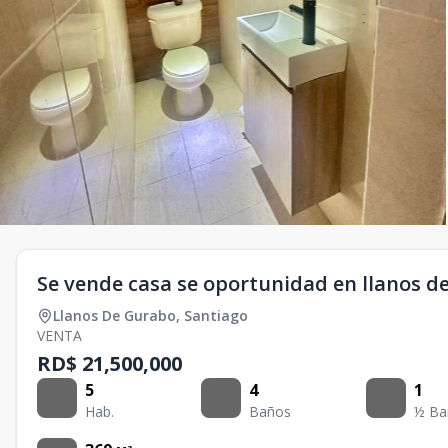
Se vende casa se oportunidad en llanos d
Llanos De Gurabo
,
Santiago
VENTA
RD$ 21,500,000
5
4
1
Hab.
Baños
½ Ba