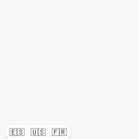
🇪🇸
🇺🇸
🇫🇷