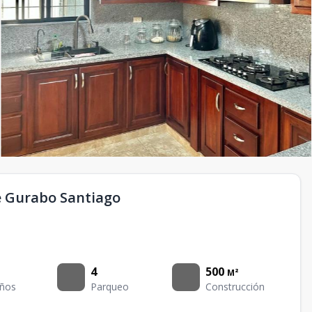
e Gurabo Santiago
4
500
M²
ños
Parqueo
Construcción