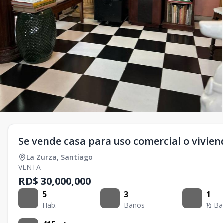
Se vende casa para uso comercial o vivien
La Zurza
,
Santiago
VENTA
RD$ 30,000,000
5
3
1
Hab.
Baños
½ Ba