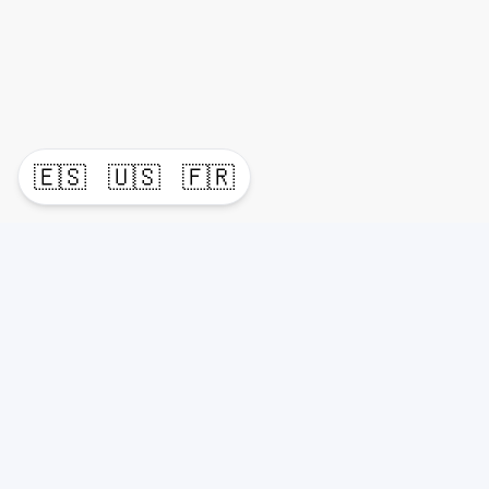
🇪🇸
🇺🇸
🇫🇷