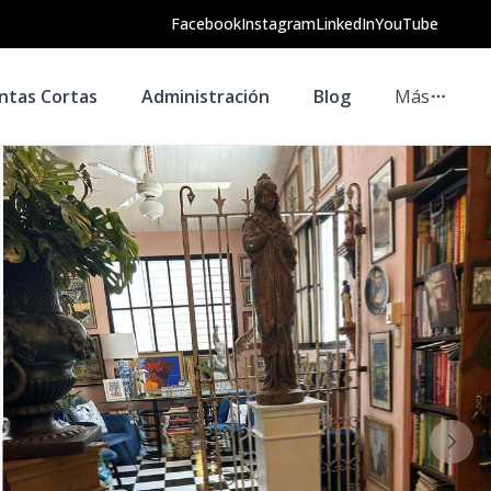
Facebook
Instagram
LinkedIn
YouTube
ntas Cortas
Administración
Blog
Más