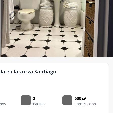
da en la zurza Santiago
2
600
M²
ños
Parqueo
Construcción