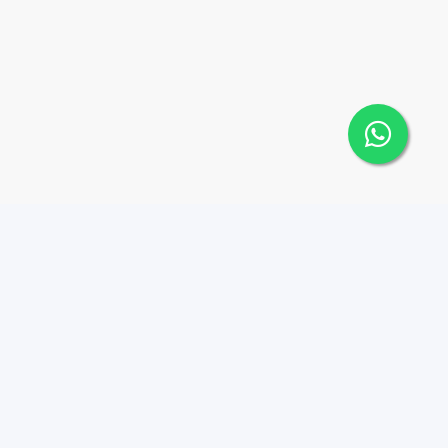
Contáctanos
Menu
+1 (809) 990-5024
Venta