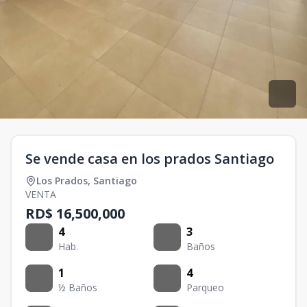
Se vende casa en los prados Santiago
Los Prados
,
Santiago
VENTA
RD$ 16,500,000
4
3
Hab.
Baños
1
4
½ Baños
Parqueo