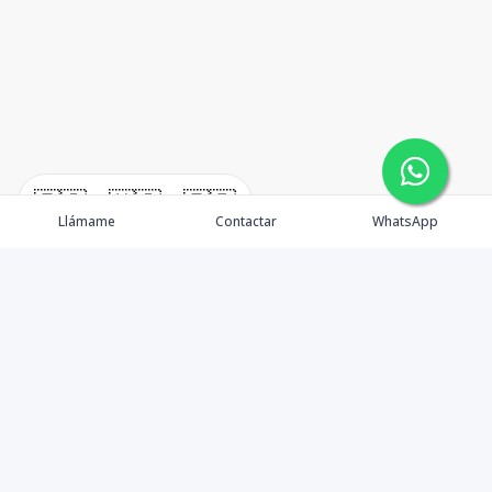
🇪🇸
🇺🇸
🇫🇷
Llámame
Contactar
WhatsApp
En W•Carril Investments Group, nos comprometemos a
asegurar que su inversión inmobiliaria sea lo más