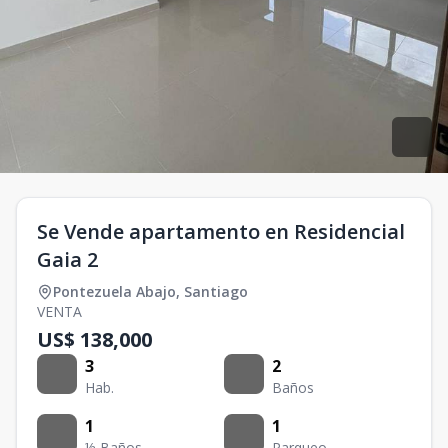
Se Vende apartamento en Residencial
Gaia 2
Pontezuela Abajo
,
Santiago
VENTA
US$ 138,000
3
2
Hab.
Baños
1
1
½ Baños
Parqueo