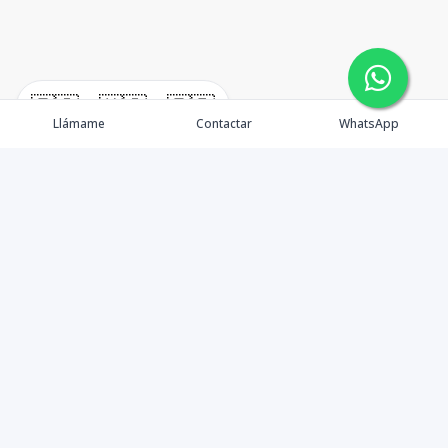
🇪🇸
🇺🇸
🇫🇷
Llámame
Contactar
WhatsApp
En W•Carril Investments Group, nos comprometemos a
asegurar que su inversión inmobiliaria sea lo más
segura y beneficiosa posible. Como asesores,
minimizamos riesgos y brindamos orientación
detallada para que comprenda completamente cada