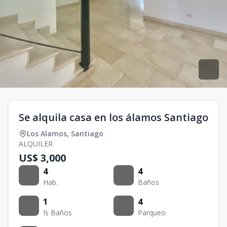
Se alquila casa en los álamos Santiago
Los Alamos
,
Santiago
ALQUILER
US$ 3,000
4
4
Hab.
Baños
1
4
½ Baños
Parqueo