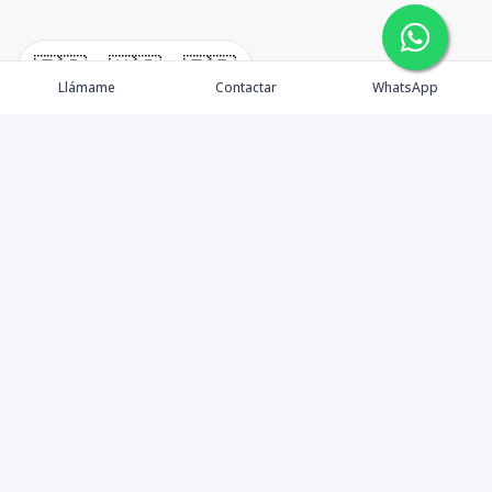
🇪🇸
🇺🇸
🇫🇷
Llámame
Contactar
WhatsApp
En W•Carril Investments Group, nos comprometemos a
asegurar que su inversión inmobiliaria sea lo más
segura y beneficiosa posible. Como asesores,
minimizamos riesgos y brindamos orientación
detallada para que comprenda completamente cada
aspecto y tome decisiones informadas. Reconocemos la