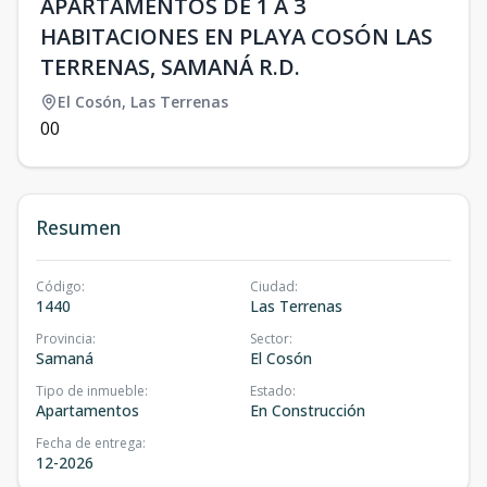
APARTAMENTOS DE 1 A 3
HABITACIONES EN PLAYA COSÓN LAS
TERRENAS, SAMANÁ R.D.
El Cosón
,
Las Terrenas
0
0
Resumen
Código
:
Ciudad
:
1440
Las Terrenas
Provincia
:
Sector
:
Samaná
El Cosón
Tipo de inmueble
:
Estado
:
Apartamentos
En Construcción
Fecha de entrega
:
12-2026