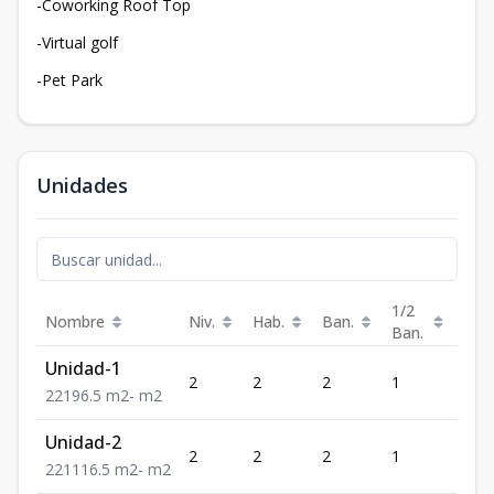
-Coworking Roof Top
-Virtual golf
-Pet Park
Unidades
1/2
Nombre
Niv.
Hab.
Ban.
Est.
Ban.
Unidad-1
2
2
2
1
1
2
2
1
96.5
m2
-
m2
Unidad-2
2
2
2
1
1
2
2
1
116.5
m2
-
m2