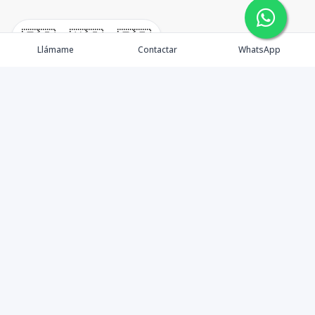
🇪🇸
🇺🇸
🇫🇷
Llámame
Contactar
WhatsApp
En W•Carril Investments Group, nos comprometemos a
asegurar que su inversión inmobiliaria sea lo más
segura y beneficiosa posible. Como asesores,
minimizamos riesgos y brindamos orientación
detallada para que comprenda completamente cada
aspecto y tome decisiones informadas. Reconocemos la
importancia de comprar una propiedad y nos