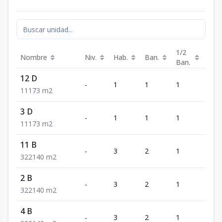
1/2
Nombre
Niv.
Hab.
Ban.
Est.
Ban.
12 D
-
1
1
1
1
1
1
1
73
m2
3 D
-
1
1
1
1
1
1
1
73
m2
11 B
-
3
2
1
2
3
2
2
140
m2
2 B
-
3
2
1
2
3
2
2
140
m2
4 B
-
3
2
1
2