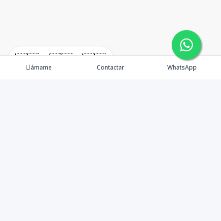
🇪🇸
🇺🇸
🇫🇷
Llámame
Contactar
WhatsApp
En W•Carril Investments Group, nos comprometemos a
asegurar que su inversión inmobiliaria sea lo más
segura y beneficiosa posible. Como asesores,
minimizamos riesgos y brindamos orientación