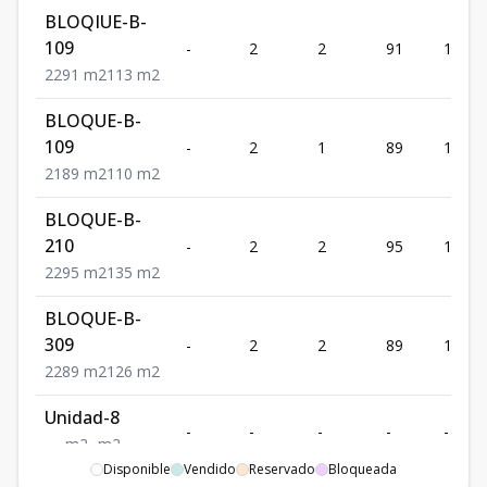
BLOQIUE-B-
109
-
2
2
91
113
2
2
91
m2
113
m2
BLOQUE-B-
109
-
2
1
89
110
2
1
89
m2
110
m2
BLOQUE-B-
210
-
2
2
95
135
2
2
95
m2
135
m2
BLOQUE-B-
309
-
2
2
89
126
2
2
89
m2
126
m2
Unidad-8
-
-
-
-
-
-
-
-
m2
-
m2
Disponible
Vendido
Reservado
Bloqueada