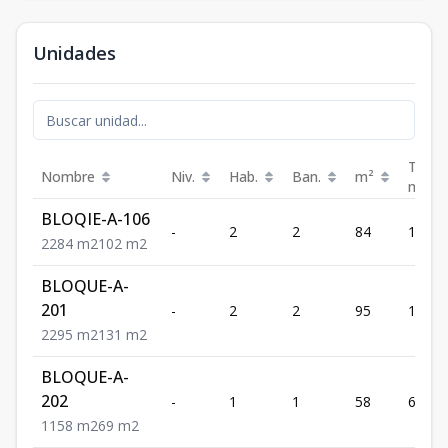
Unidades
Terra
Nombre
Niv.
Hab.
Ban.
m²
m²
BLOQIE-A-106
-
2
2
84
102
2
2
84
m2
102
m2
BLOQUE-A-
201
-
2
2
95
131
2
2
95
m2
131
m2
BLOQUE-A-
202
-
1
1
58
69
1
1
58
m2
69
m2