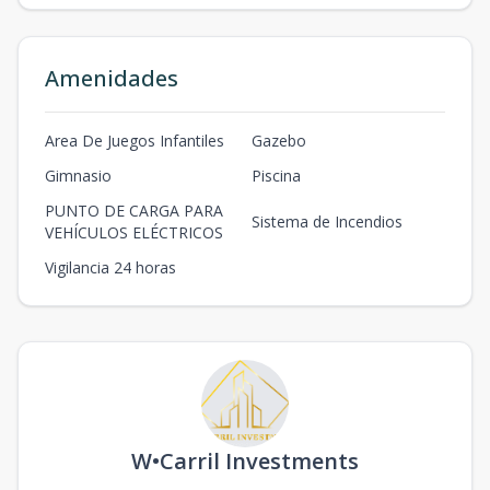
BLOQUE-A-
101
-
2
2
96
132
2
2
96
m2
132
m2
Amenidades
Area De Juegos Infantiles
Gazebo
Gimnasio
Piscina
PUNTO DE CARGA PARA
Sistema de Incendios
VEHÍCULOS ELÉCTRICOS
Vigilancia 24 horas
W•Carril Investments