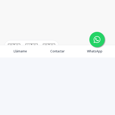
🇪🇸
🇺🇸
🇫🇷
Llámame
Contactar
WhatsApp
En W•Carril Investments Group, nos comprometemos a
asegurar que su inversión inmobiliaria sea lo más