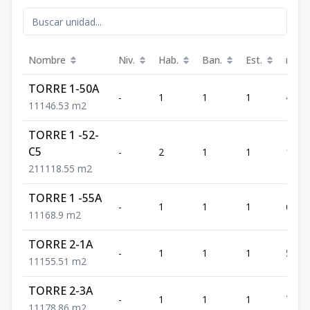
Nombre
Niv.
Hab.
Ban.
Est.
m²
TORRE 1-50A
-
1
1
1
46.53
1
1
1
46.53
m2
TORRE 1 -52-
C5
-
2
1
1
118.
2
1
1
118.55
m2
TORRE 1 -55A
-
1
1
1
68.9
1
1
1
68.9
m2
TORRE 2-1A
-
1
1
1
55.51
1
1
1
55.51
m2
TORRE 2-3A
-
1
1
1
78.86
1
1
1
78.86
m2