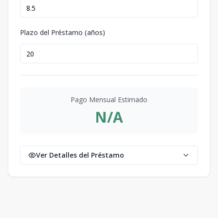
1
1
1
110
m2
TORRE 3-44-
Plazo del Préstamo (años)
C3
-
1
1
1
228
1
1
1
228
m2
TORRE 3-46-
C2
-
1
1
1
109
1
1
1
109
m2
Pago Mensual Estimado
N/A
TORRE 3-47-
C2
-
1
1
1
95
1
1
1
95
m2
Ver Detalles del Préstamo
TORRE 3-49-
C2
-
1
1
1
99
1
1
1
99
m2
TORRE 3-51-
C2
-
1
1
1
105