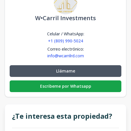
-
1
1
1
52.56
1
1
1
52.56
m2
W•Carril Investments
TORRE 2-56-
B1
-
2
1
1
69.61
2
1
1
69.61
m2
Celular / WhatsApp
:
+1 (809) 990-5024
TORRE 2-62-
Correo electrónico
:
C5
-
1
1
1
118.7
info@wcarrilrd.com
1
1
1
118.7
m2
TORRE 2-63-
Llámame
B1
-
1
1
1
94.31
1
1
1
94.31
m2
Escribeme por Whatsapp
TORRE 2-66-
B1
-
1
1
1
65.15
1
1
1
65.15
m2
¿Te interesa esta propiedad?
TORRE 2-78A
-
1
1
1
52.43