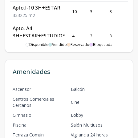
Apto.I-10 3H+ESTAR
10
3
3
1
3
3
3
225
m2
Apto. A4
3H+ESTAR+ESTUDIO*
4
3
3
1
3
3
3
240
m2
Disponible
Vendido
Reservado
Bloqueada
Apto. A6
3H+ESTAR+ESTUDIO
6
3
3
1
Amenidades
3
3
3
240
m2
Apto. A7
Ascensor
Balcón
3H+ESTAR+ESTUDIO
7
3
3
1
Centros Comerciales
3
3
3
240
m2
Cine
Cercanos
Apto. A9
Gimnasio
Lobby
3H+ESTAR+ESTUDIO
9
3
3
1
Piscina
Salón Multiusos
3
3
3
240
m2
Terraza Común
Vigilancia 24 horas