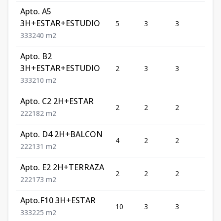
Apto. A5
3H+ESTAR+ESTUDIO
5
3
3
1
3
3
3
240
m2
Apto. B2
3H+ESTAR+ESTUDIO
2
3
3
1
3
3
3
210
m2
Apto. C2 2H+ESTAR
2
2
2
1
2
2
2
182
m2
Apto. D4 2H+BALCON
4
2
2
1
2
2
2
131
m2
Apto. E2 2H+TERRAZA
2
2
2
1
2
2
2
173
m2
Apto.F10 3H+ESTAR
10
3
3
1
3
3
3
225
m2