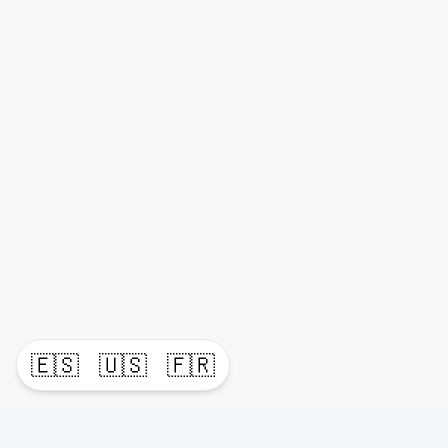
🇪🇸
🇺🇸
🇫🇷