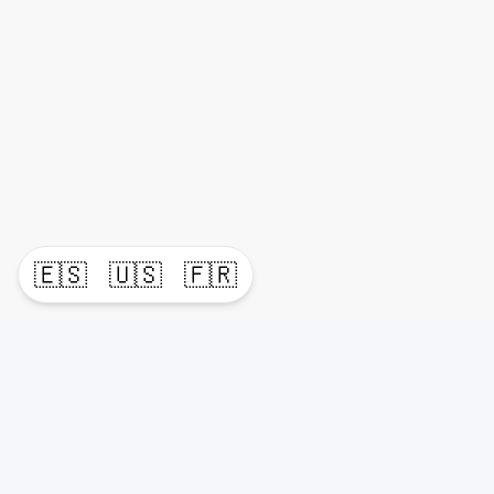
🇪🇸
🇺🇸
🇫🇷