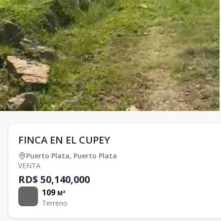
FINCA EN EL CUPEY
Puerto Plata
,
Puerto Plata
VENTA
RD$ 50,140,000
109
M²
Terreno