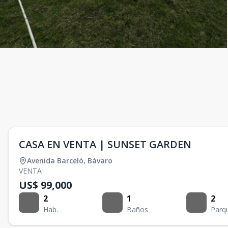
CASA EN VENTA | SUNSET GARDEN
Avenida Barceló
,
Bávaro
VENTA
US$ 99,000
2
1
2
Hab.
Baños
Parq