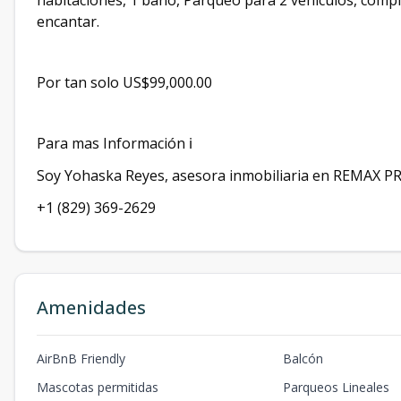
habitaciones, 1 baño, Parqueo para 2 vehículos, compl
encantar.
Por tan solo US$99,000.00
Para mas Información ℹ️
Soy Yohaska Reyes, asesora inmobiliaria en REMAX P
+1 (829) 369-2629
Amenidades
AirBnB Friendly
Balcón
Mascotas permitidas
Parqueos Lineales