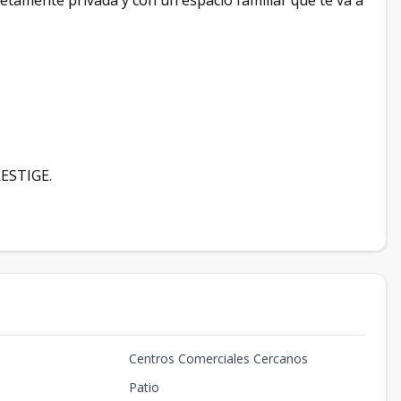
etamente privada y con un espacio familiar que te va a
RESTIGE.
Centros Comerciales Cercanos
Patio