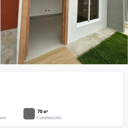
70
M²
ueo
Construcción