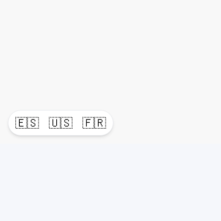
🇪🇸
🇺🇸
🇫🇷