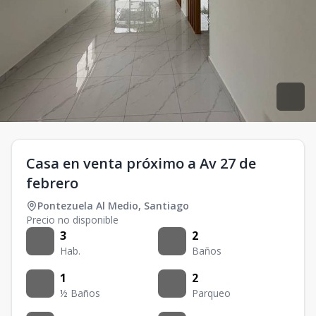
Casa en venta próximo a Av 27 de
febrero
Pontezuela Al Medio
,
Santiago
Precio no disponible
3
2
Hab.
Baños
1
2
½ Baños
Parqueo