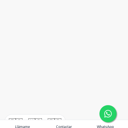
🇪🇸
🇺🇸
🇫🇷
Llámame
Contactar
WhatsApp