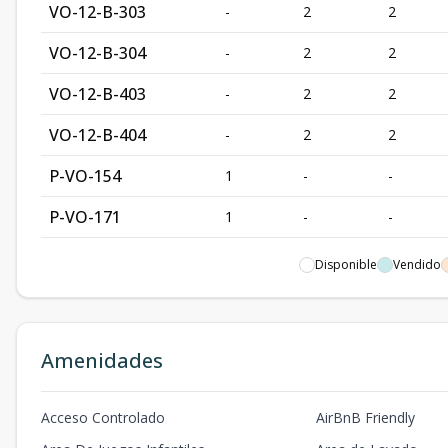
VO-12-B-303
-
2
2
VO-12-B-304
-
2
2
VO-12-B-403
-
2
2
VO-12-B-404
-
2
2
P-VO-154
1
-
-
P-VO-171
1
-
-
P-VO-197
1
-
-
Disponible
Vendido
P-VO-198
1
-
-
P-VO-199
1
-
-
Amenidades
P-VO-200
1
-
-
Acceso Controlado
AirBnB Friendly
P-VO-209
1
-
-