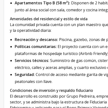
Apartamentos Tipo B (58 m²):
Disponen de 2 habita
junto al área social con sala, comedor y cocina inte
Amenidades del residencial y estilo de vida
La comunidad privada cuenta con un plan maestro que i
y la operatividad diaria:
Recreación y descanso:
Piscina, gazebo, zonas de pi
Políticas comunitarias:
El proyecto cuenta con un e
plataformas de hospedaje turístico (Airbnb Friendly)
Servicios técnicos:
Suministro de gas común, ciste
eléctrico, calles y aceras amplias, y cuarto exclusivo
Seguridad:
Control de acceso mediante garita de vigi
peatonales con llave.
Condiciones de inversión y respaldo fiduciario
El desarrollo es construido por Grupo Pedreira, empre
sector, y se administra bajo la estructura de Fiduciaria
Fideicomiso y aplicando para el Bono Primera Vivienda