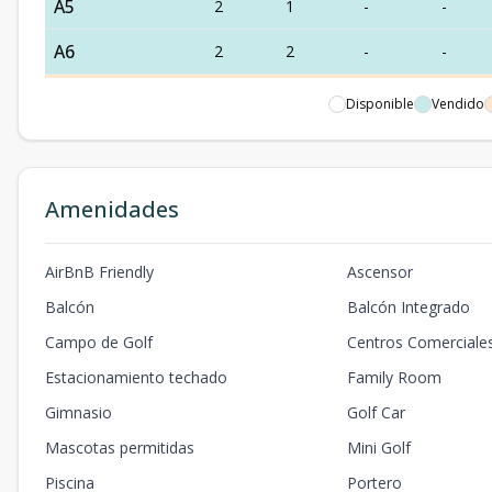
A5
2
1
-
-
A6
2
2
-
-
B4
2
2
-
-
Disponible
Vendido
B5
2
1
-
-
B6
2
2
-
-
Amenidades
C4
2
2
-
-
AirBnB Friendly
Ascensor
C5
2
1
-
-
Balcón
Balcón Integrado
C6
2
2
-
-
Campo de Golf
Centros Comerciale
D5
2
2
-
-
Estacionamiento techado
Family Room
D6
2
1
-
-
Gimnasio
Golf Car
Mascotas permitidas
Mini Golf
D7
2
1
-
-
Piscina
Portero