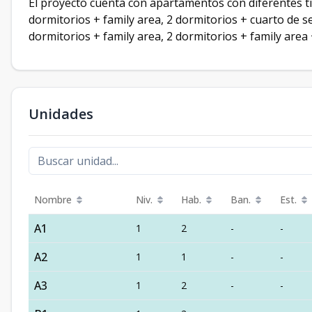
El proyecto cuenta con apartamentos con diferentes ti
dormitorios + family area, 2 dormitorios + cuarto de se
dormitorios + family area, 2 dormitorios + family area 
Unidades
Nombre
Niv.
Hab.
Ban.
Est.
A1
1
2
-
-
A2
1
1
-
-
A3
1
2
-
-