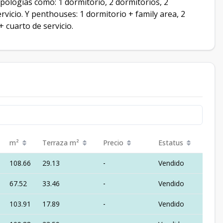
pologías como: 1 dormitorio, 2 dormitorios, 2
rvicio. Y penthouses: 1 dormitorio + family area, 2
+ cuarto de servicio.
m²
Terraza
m²
Precio
Estatus
108.66
29.13
-
Vendido
67.52
33.46
-
Vendido
103.91
17.89
-
Vendido