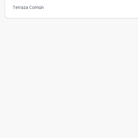
D8
2
2
-
-
Terraza Común
A7
3
2
-
-
A8
3
1
-
-
A9
3
2
-
-
B7
3
2
-
-
B8
3
1
-
-
B9
3
2
-
-
C7
3
2
-
-
C8
3
1
-
-
C9
3
2
-
-
D9
3
2
-
-