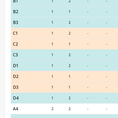
B1
1
2
-
-
B2
1
1
-
-
B3
1
2
-
-
C1
1
2
-
-
C2
1
1
-
-
C3
1
2
-
-
D1
1
2
-
-
D2
1
1
-
-
D3
1
1
-
-
D4
1
2
-
-
A4
2
2
-
-