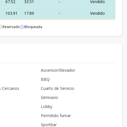
67.52
33.51
-
Vendido
103.91
17.89
-
Vendido
109.88
22.97
-
Reservado
Reservado
Bloqueada
67.52
23.46
-
Vendido
82.79
15.2
US$ 390,000
Disponible
82.79
15.49
-
Vendido
Ascensor/Elevador
67.52
33.4
-
Vendido
BBQ
108.35
29.74
US$ 451,500
Disponible
s Cercanos
Cuarto de Servicio
84.95
21.56
-
Vendido
Gimnasio
67.07
30.04
-
Vendido
Lobby
Permitido fumar
67.04
27.89
-
Vendido
Sportbar