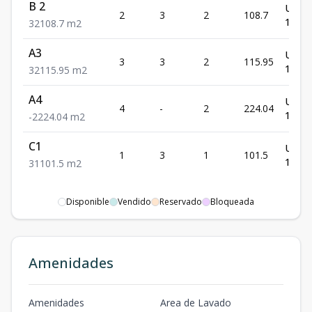
B 2
US$
2
3
2
108.7
154,9
3
2
108.7
m2
A3
US$
3
3
2
115.95
159,5
3
2
115.95
m2
A4
US$
4
-
2
224.04
198,9
-
2
224.04
m2
C1
US$
1
3
1
101.5
136,9
3
1
101.5
m2
Disponible
Vendido
Reservado
Bloqueada
Amenidades
Amenidades
Area de Lavado