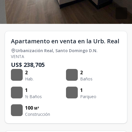
Apartamento en venta en la Urb. Real
Urbanización Real
,
Santo Domingo D.N.
VENTA
US$ 238,705
2
2
Hab.
Baños
1
1
½ Baños
Parqueo
100
M²
Construcción