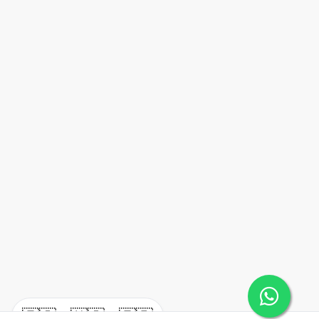
🇪🇸
🇺🇸
🇫🇷