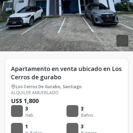
Apartamento en venta ubicado en Los
Cerros de gurabo
Los Cerros De Gurabo
,
Santiago
ALQUILER AMUEBLADO
US$ 1,800
3
3
Hab.
Baños
1
3
½ Baños
Parqueo