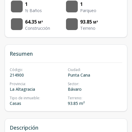
1
1
½ Baños
Parqueo
64.35
93.85
M²
M²
Construcción
Terreno
Resumen
Código
:
Ciudad
:
214900
Punta Cana
Provincia
:
Sector
:
La Altagracia
Bávaro
Tipo de inmueble
:
Terreno
:
Casas
93.85 m²
Descripción