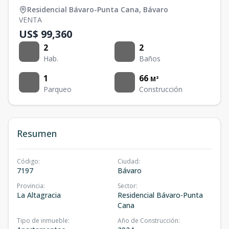
Residencial Bávaro-Punta Cana
,
Bávaro
VENTA
US$ 99,360
2
2
Hab.
Baños
1
66
M²
Parqueo
Construcción
Resumen
Código
:
Ciudad
:
7197
Bávaro
Provincia
:
Sector
:
La Altagracia
Residencial Bávaro-Punta
Cana
Tipo de inmueble
:
Año de Construcción
: