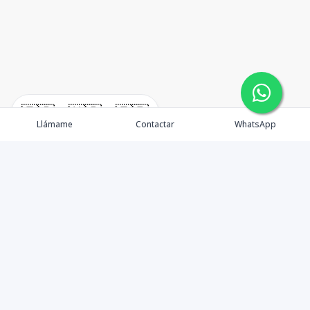
🇪🇸
🇺🇸
🇫🇷
Llámame
Contactar
WhatsApp
En W•Carril Investments Group, nos comprometemos a
asegurar que su inversión inmobiliaria sea lo más