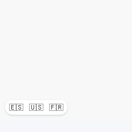
🇪🇸
🇺🇸
🇫🇷