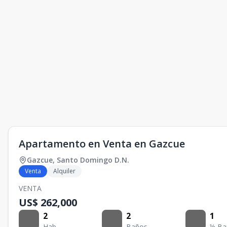
Apartamento en Venta en Gazcue
Gazcue
,
Santo Domingo D.N.
Venta
Alquiler
VENTA
US$ 262,000
2
2
1
Hab.
Baños
½ Ba