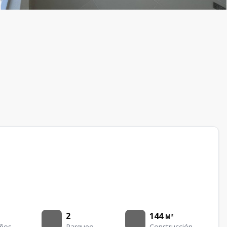
2
144
M²
ños
Parqueo
Construcción