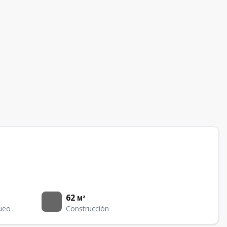
62
M²
ueo
Construcción