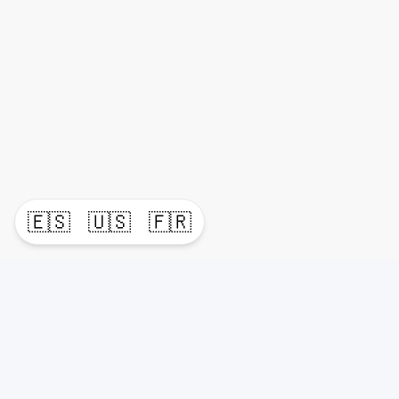
🇪🇸
🇺🇸
🇫🇷