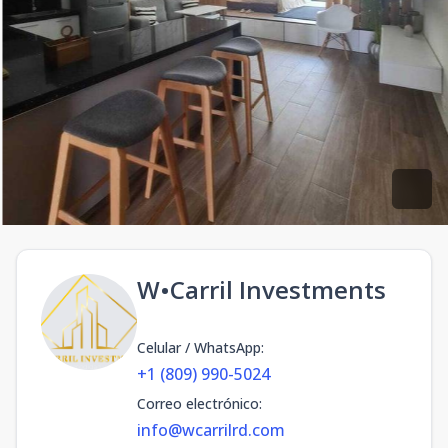
W•Carril Investments
Celular / WhatsApp
:
+1 (809) 990-5024
Correo electrónico
:
info@wcarrilrd.com