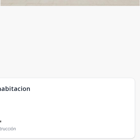
habitacion
²
trucción