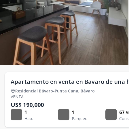
Apartamento en venta en Bavaro de una 
Residencial Bávaro-Punta Cana
,
Bávaro
VENTA
US$ 190,000
1
1
67
M
Hab.
Parqueo
Cons