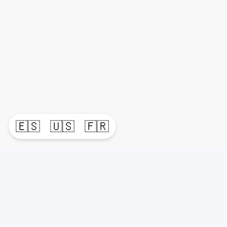
🇪🇸
🇺🇸
🇫🇷