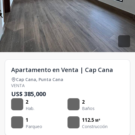
Apartamento en Venta | Cap Cana
Cap Cana
,
Punta Cana
VENTA
US$ 385,000
2
2
Hab.
Baños
1
112.5
M²
Parqueo
Construcción