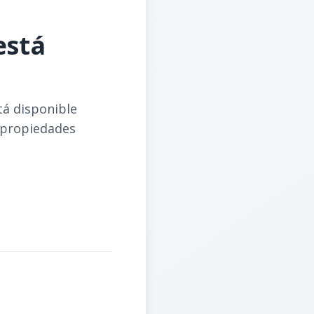
está
tá disponible
 propiedades