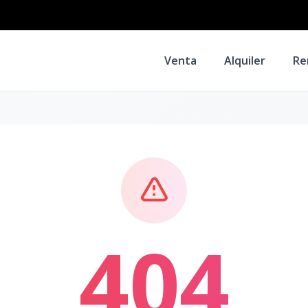
Venta
Alquiler
Re
404