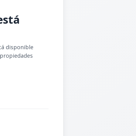
está
tá disponible
 propiedades