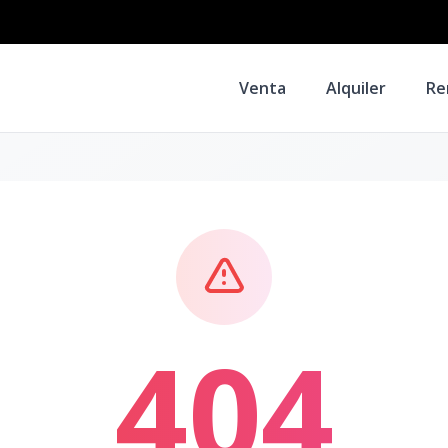
Venta
Alquiler
Re
404