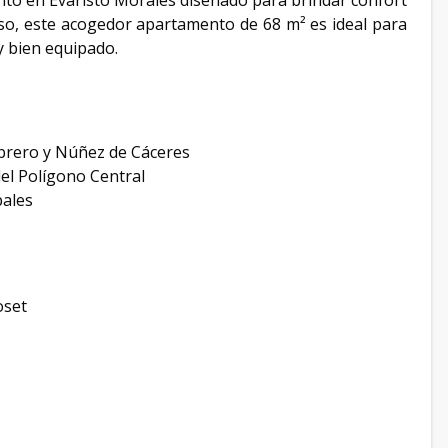
to en Evaristo Morales diseñado para brindar confort
iso, este acogedor apartamento de 68 m² es ideal para
y bien equipado.
ebrero y Núñez de Cáceres
del Polígono Central
pales
oset