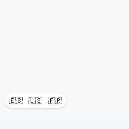
🇪🇸
🇺🇸
🇫🇷