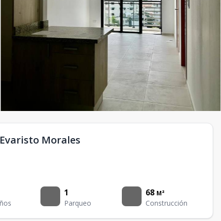
Evaristo Morales
1
68
M²
ños
Parqueo
Construcción