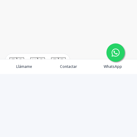
🇪🇸
🇺🇸
🇫🇷
Llámame
Contactar
WhatsApp
En W•Carril Investments Group, nos comprometemos a