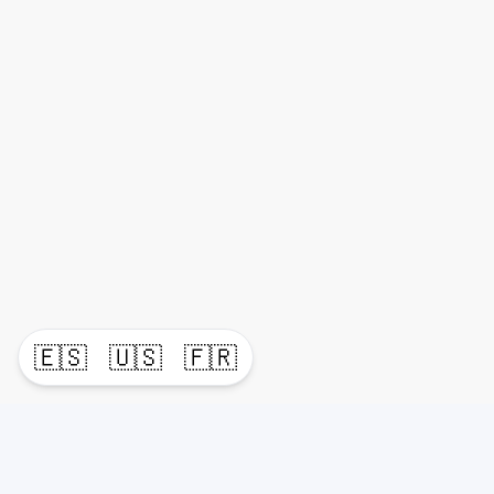
🇪🇸
🇺🇸
🇫🇷