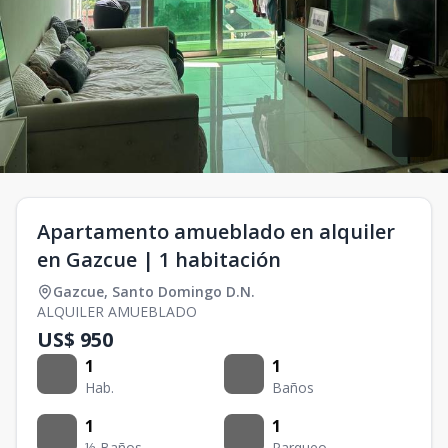
Apartamento amueblado en alquiler
en Gazcue | 1 habitación
Gazcue
,
Santo Domingo D.N.
ALQUILER AMUEBLADO
US$ 950
1
1
Hab.
Baños
1
1
½ Baños
Parqueo