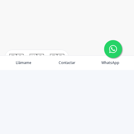
🇪🇸
🇺🇸
🇫🇷
Llámame
Contactar
WhatsApp
En W•Carril Investments Group, nos comprometemos a