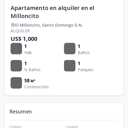
Apartamento en alquiler en el
Milloncito
El Milloncito
,
Santo Domingo D.N.
ALQUILER
US$ 1,000
1
1
Hab.
Baños
1
1
½ Baños
Parqueo
58
M²
Construcción
Resumen
Código
:
Ciudad
: