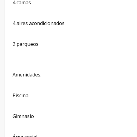
4 camas
4 aires acondicionados
2 parqueos
Amenidades:
Piscina
Gimnasio