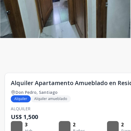
Alquiler Apartamento Amueblado en Resid
Don Pedro
,
Santiago
Alquiler
Alquiler amueblado
ALQUILER
US$ 1,500
3
2
2
Hab.
Baños
Parq