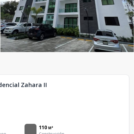
encial Zahara II
110
M²
ueo
Construcción