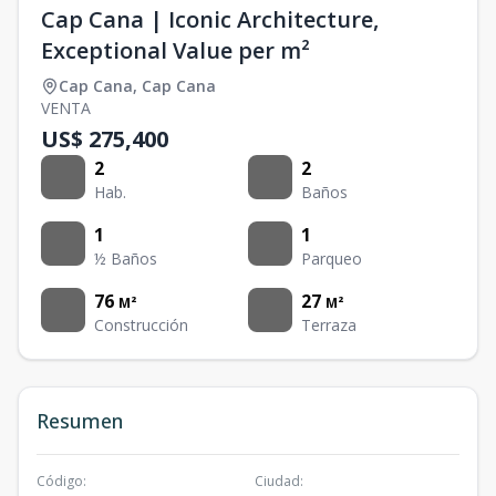
Cap Cana | Iconic Architecture,
Exceptional Value per m²
Cap Cana
,
Cap Cana
VENTA
US$ 275,400
2
2
Hab.
Baños
1
1
½ Baños
Parqueo
76
27
M²
M²
Construcción
Terraza
Resumen
Código
:
Ciudad
: