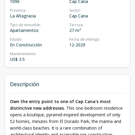
1096
Cap Cana
Provincia
:
Sector
:
La Altagracia
Cap Cana
Tipo de inmueble
:
Terraza
:
Apartamentos
27 m²
Estado
:
Fecha de entrega
:
En Construcción
12-2029
Mantenimiento
:
US$ 3.5
Descripción
Own the entry point to one of Cap Cana's most
distinctive new addresses.
This one-bedroom residence
opens a boutique, pyramid-inspired development of only
52 homes, minutes from El Dorado Park, the marina and
world-class beaches. It is a rare combination of
architectural identity and accessible pre-construction